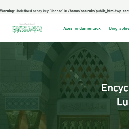
Warning
: Undefined array key "license" in
/home/nasiralz/public_html/wp-cont
Axes fondamentaux
Biographie
Encyc
Lu