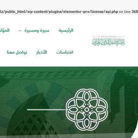
lz/public_html/wp-content/plugins/elementor-pro/license/api.php
on line
368
الرئيسية
سيرة ومسيرة
المؤل
اقتباسات
الأخبار
تواصل معنا