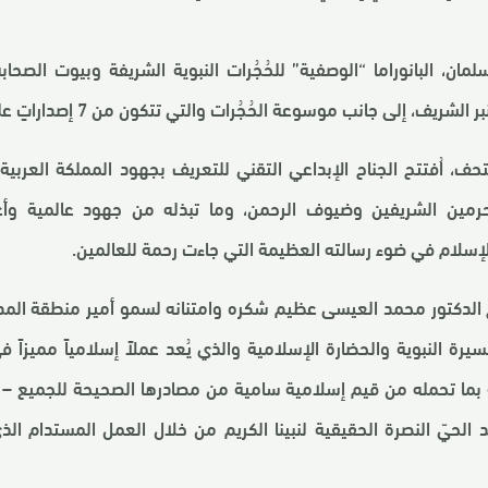
مان، البانوراما “الوصفية” للحُجُرات النبوية الشريفة وبيوت الصحا
، إلى جانب موسوعة الحُجُرات والتي تتكون من 7 إصداراتٍ علميةٍ تأصيلية.
، اُفتتح الجناح الإبداعي التقني للتعريف بجهود المملكة العربي
لحرمين الشريفين وضيوف الرحمن، وما تبذله من جهود عالمية وأع
إسلام في ضوء رسالته العظيمة التي جاءت رحمة للعالمين.
 الدكتور محمد العيسى عظيم شكره وامتنانه لسمو أمير منطقة المد
ة النبوية والحضارة الإسلامية والذي يُعد عملاً إسلامياً مميزاً ف
 بما تحمله من قيم إسلامية سامية من مصادرها الصحيحة للجميع – 
 الحيّ النصرة الحقيقية لنبينا الكريم من خلال العمل المستدام الذ