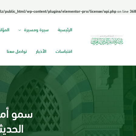
lz/public_html/wp-content/plugins/elementor-pro/license/api.php
on line
368
الرئيسية
سيرة ومسيرة
المؤل
اقتباسات
الأخبار
تواصل معنا
سمو أمير
الحديث