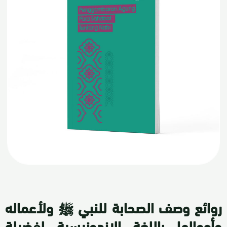
روائع وصف الصحابة للنبي ﷺ ولأعماله
وأحوالها باللغة الإندونيسية لفضيلة